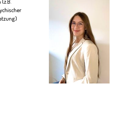
(z.B.
ychischer
setzung)